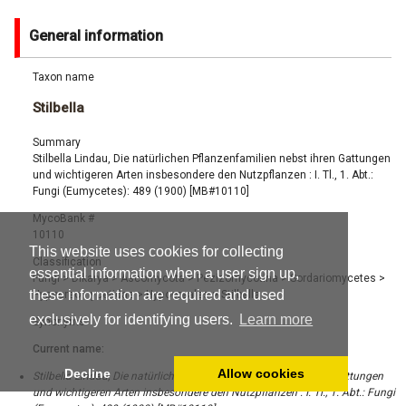
General information
Taxon name
Stilbella
Summary
Stilbella Lindau, Die natürlichen Pflanzenfamilien nebst ihren Gattungen
und wichtigeren Arten insbesondere den Nutzpflanzen : I. Tl., 1. Abt.:
Fungi (Eumycetes): 489 (1900) [MB#10110]
MycoBank #
10110
This website uses cookies for collecting
Classification
essential information when a user sign up,
Fungi
>
Dikarya
>
Ascomycota
>
Pezizomycotina
>
Sordariomycetes
>
these information are required and used
Hypocreomycetidae
>
Hypocreales
>
Stilbella
exclusively for identifying users.
Learn more
Synonyms
Current name:
Decline
Allow cookies
Stilbella Lindau, Die natürlichen Pflanzenfamilien nebst ihren Gattungen
und wichtigeren Arten insbesondere den Nutzpflanzen : I. Tl., 1. Abt.: Fungi