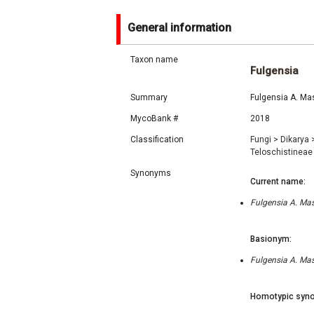
General information
Taxon name
Fulgensia
Summary
Fulgensia A. Mas
MycoBank #
2018
Classification
Fungi
>
Dikarya
Teloschistinea
Synonyms
Current name:
Fulgensia A. Mass
Basionym:
Fulgensia A. Mass
Homotypic syno