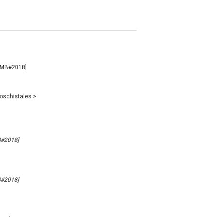
) [MB#2018]
loschistales
>
MB#2018]
MB#2018]