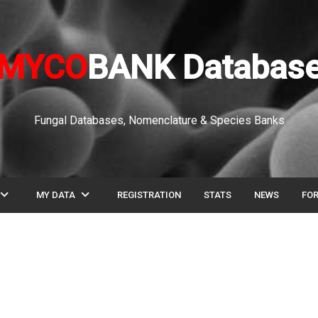
MYCO
BANK Databas
Fungal Databases, Nomenclature & Species Banks
pand_more
expand_more
MY DATA
REGISTRATION
STATS
NEWS
FO